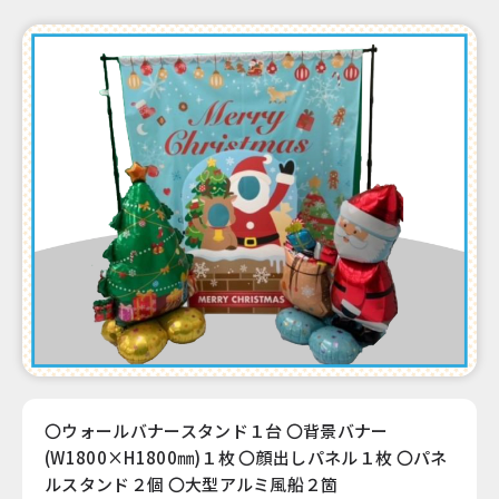
〇ウォールバナースタンド１台 〇背景バナー
(W1800×H1800㎜)１枚 〇顔出しパネル１枚 〇パネ
ルスタンド２個 〇大型アルミ風船２箇