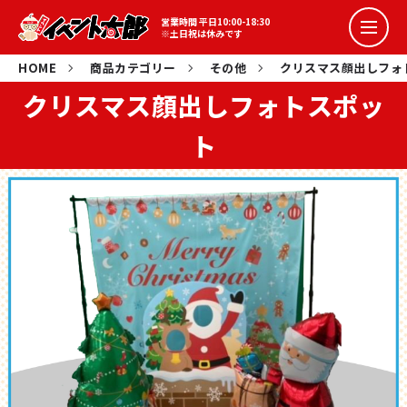
営業時間 平日10:00-18:30
詰め放題イベント
※土日祝は休みです
HOME
商品カテゴリー
その他
クリスマス顔出しフォ
コラボイベント
クリスマス顔出しフォトスポッ
ト
抽選会イベント
スポーツ系イベント
イベント花子