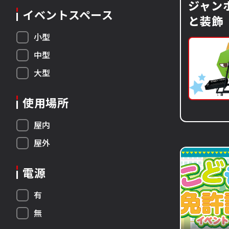
ジャン
イベントスペース
と装飾
小型
中型
大型
使用場所
屋内
屋外
電源
有
無