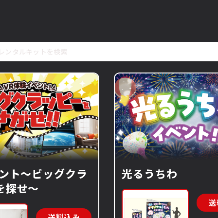
ベント～ビッグクラ
光るうちわ
を探せ～
送
送料込み