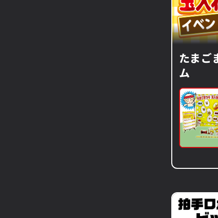
たまご
ム