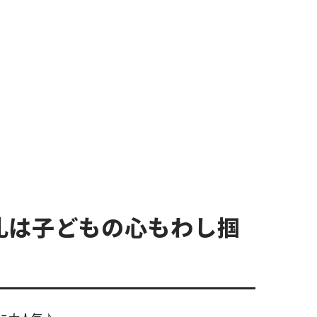
て
く
だ
さ
い
。
札は子どもの心もわし掴