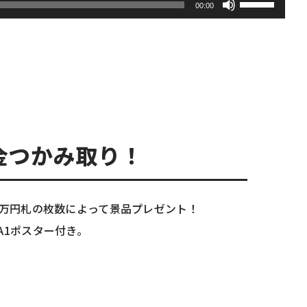
00:00
リ
ュ
ー
ム
調
節
に
は
金つかみ取り！
上
下
矢
印
1万円札の枚数によって景品プレゼント！
キ
A1ポスター付き。
ー
を
使
っ