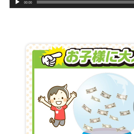
00:00
声
プ
レ
ー
ヤ
ー