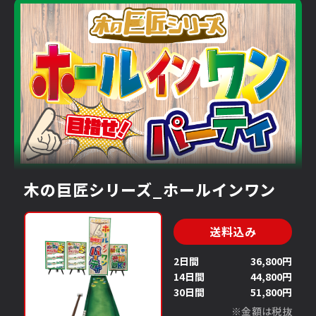
スポーツ系
こども向け
ファミリー
シニア向け
よくあるご質問
イベントスペース
小型
中型
大型
使用場所
木の巨匠シリーズ_ホールインワン
屋内
屋外
送料込み
電源
2日間
36,800円
14日間
44,800円
有
無
30日間
51,800円
※金額は税抜