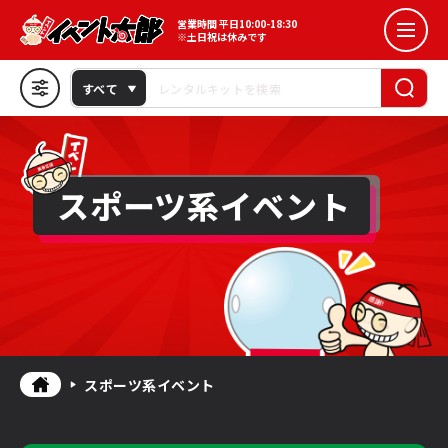
コラボイベント
レンタル価格
営業時間 平日10:00-18:30
※土日祝は休みです
￥5,000~15,000
￥15,000~25,000
抽選会イベント
すべて
￥25,000以上
スポーツ系イベント
カスタマーレビュー
スポーツ系イベント
イベント花子
★★★★☆以上
イベントタイプ
インパクト系
来店訴求
ゲーム・盛り上げ
季節・シーズン
スポーツ系イベント
ターゲット
メールでの
0120 065 447
お問い合わせ