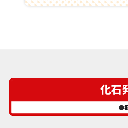
化石
●梱