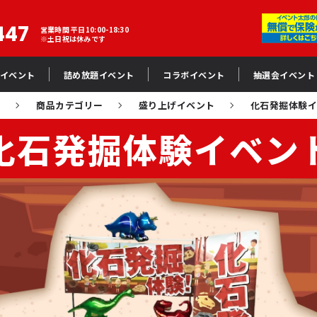
447
営業時間 平日10:00-18:30
※土日祝は休みです
イベント
詰め放題イベント
コラボイベント
抽選会イベント
E
商品カテゴリー
盛り上げイベント
化石発掘体験
化石発掘体験イベン