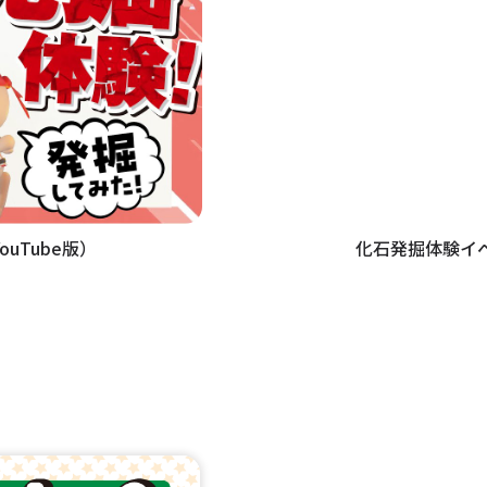
uTube版）
化石発掘体験イベ