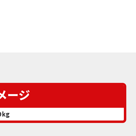
メージ
9kg