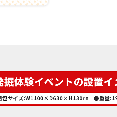
発掘体験イベントの設置イ
包サイズ:W1100×D630×H130㎜ ●重量:1