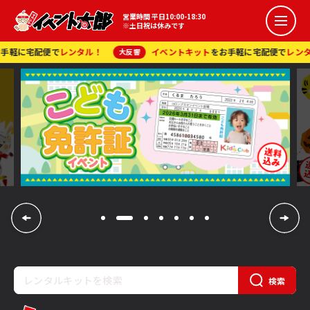
コラボイベント
営業時間 平日10:00-18:30
※土日祝は休みです
抽選会イベント
に宅配便で
レンタル！
イベントキット
をお手軽に宅配便で
レンタル！
大反響
スポーツ系イベント
イベント花子
検索
メールでの
0120 065 447