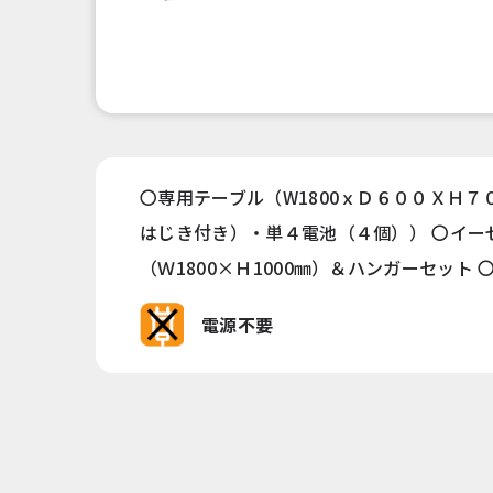
〇専用テーブル（W1800ｘＤ６００ＸＨ
はじき付き）・単４電池（４個）） 〇イー
（Ｗ1800×Ｈ1000㎜）＆ハンガーセット
電源不要