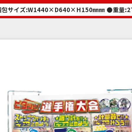
包サイズ:W1440×D640×H150㎜㎜ ●重量:2