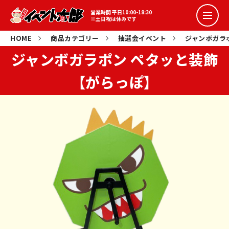
詰め放題イベント
営業時間 平日10:00-18:30
※土日祝は休みです
コラボイベント
HOME
商品カテゴリー
抽選会イベント
ジャンボガラ
ジャンボガラポン ペタッと装飾
抽選会イベント
【がらっぽ】
スポーツ系イベント
イベント花子