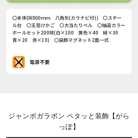
〇本体(W800ｍｍ 八角形(カラナビ付)) 〇スチー
ル台 〇玉受けかご 〇大当たりベル 〇抽選カラー
ボールセット200球(白×100 黄色×40 緑×30
青×20 赤×10) 〇装飾マグネット2面一式
電源不要