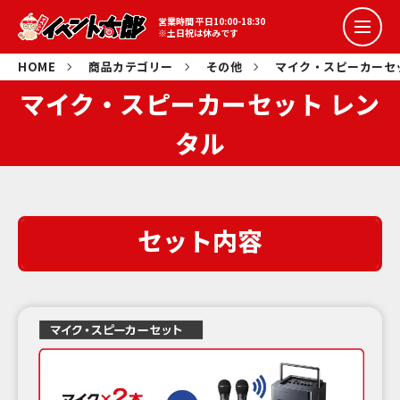
営業時間 平日10:00-18:30
※土日祝は休みです
盛り上げイベント
HOME
商品カテゴリー
その他
マイク・スピーカーセ
マイク・スピーカーセット レン
詰め放題イベント
タル
コラボイベント
セット内容
抽選会イベント
スポーツ系イベント
イベント花子