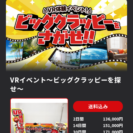
イベントスペース
小型
中型
大型
使用場所
屋内
屋外
電源
VRイベント～ビッグクラッピーを探
せ～
有
無
送料込み
検索
2日間
136,000円
14日間
151,000円
30日間
171,000円