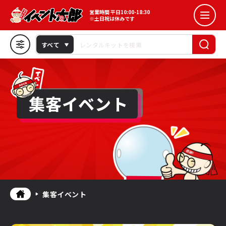
イベント花子
￥25,000以上
営業時間 平日10:00-18:30
※土日祝は休みです
カスタマーレビュー
すべて
★★★★☆以上
イベントタイプ
集客イベント
インパクト系
来店訴求
メールでの
0120 065 447
お問い合わせ
ゲーム・盛り上げ
季節・シーズン
よくあるご質問
ターゲット
スポーツ系
こども向け
集客イベント
ファミリー
シニア向け