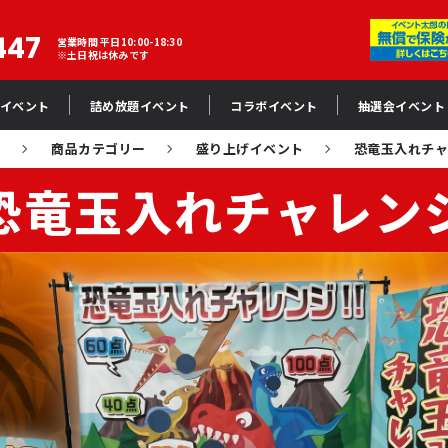
447
営業時間 平日10:00-18:30
※土日祝は休みです
イベント
詰め放題イベント
コラボイベント
抽選会イベント
E
商品カテゴリー
盛り上げイベント
恐竜玉入れチ
恐竜玉入れチャレン