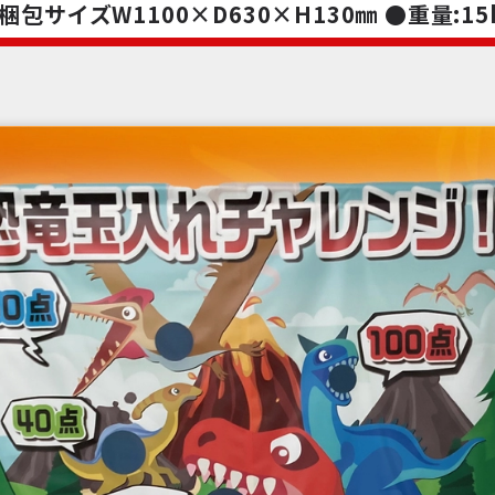
梱包サイズW1100×D630×H130㎜ ●重量:15