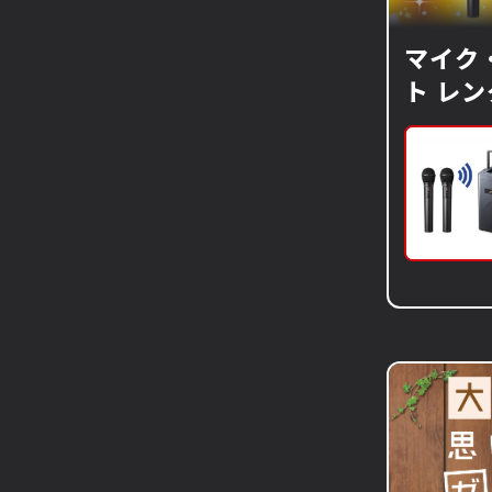
マイク
ト レ